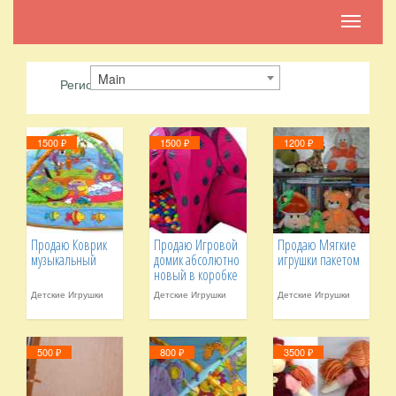
Toggle
navigati
Main
Регион:
1500 ₽
1500 ₽
1200 ₽
Продаю Коврик
Продаю Игровой
Продаю Мягкие
музыкальный
домик абсолютно
игрушки пакетом
новый в коробке
с шариками
Детские Игрушки
Детские Игрушки
Детские Игрушки
модель Божья
Коровка
500 ₽
800 ₽
3500 ₽