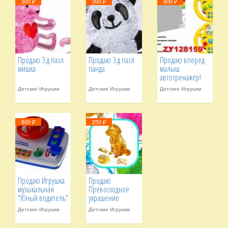
300 ₽
300 ₽
800 ₽
Продаю 3 д пазл
Продаю 3 д пазл
Продаю вперёд
мишка
панда
малыш
автотренажёр!
Детские Игрушки
Детские Игрушки
Детские Игрушки
800 ₽
250 ₽
Продаю Игрушка
Продаю
музыкальная
Превосходное
"Юный водитель"
украшение
,пазлы.
Детские Игрушки
Детские Игрушки