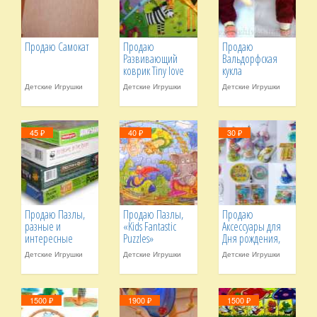
Продаю Самокат
Продаю
Продаю
Развивающий
Вальдорфская
коврик Tiny love
кукла
Детские Игрушки
Детские Игрушки
Детские Игрушки
45 ₽
40 ₽
30 ₽
Продаю Пазлы,
Продаю Пазлы,
Продаю
разные и
«Kids Fantastic
Аксессуары для
интересные
Puzzles»
Дня рождения,
Парти, Банкета
Детские Игрушки
Детские Игрушки
Детские Игрушки
1500 ₽
1900 ₽
1500 ₽