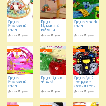
Продаю
Продаю
Продаю Игровой
Развивающий
Музыкальный
коврик
коврик
мобиль на
кроватку
Детские Игрушки
Детские Игрушки
Детские Игрушки
2000 ₽
250 ₽
450 ₽
Продаю
Продаю 3 д пазл
Продаю Руль Я
Развивающий
яблочки!
тоже рулю со
коврик
светом и звуком
"Принцесса Tiny"
JOY TOY
Детские Игрушки
Детские Игрушки
Детские Игрушки